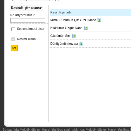
Resimli şiir arama:
Resimli şiir adı
Ne arıyordunuz?:
Mistik Ruhumun Çift Yüzlü Mada
Hislerimin Özgür Dansı
Seslendirmesi olsun
Gücümün Sırrı
Resimli olsun
Dönüşümün kozası
Bu sayfada Melodik düşler Hacer Yeşilbaş şairi hakkında, Melodik düşler Hacer Yeşilbaş ki