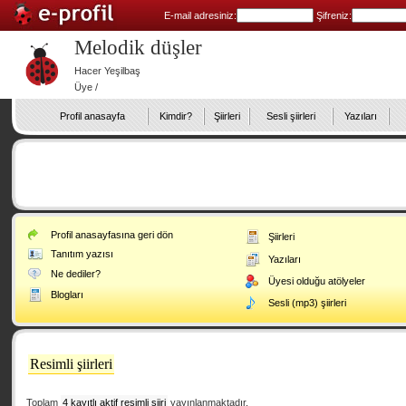
E-mail adresiniz:
Şifreniz:
Melodik düşler
Hacer Yeşilbaş
Üye /
Profil anasayfa
Kimdir?
Şiirleri
Sesli şiirleri
Yazıları
Profil anasayfasına geri dön
Şiirleri
Tanıtım yazısı
Yazıları
Ne dediler?
Üyesi olduğu atölyeler
Blogları
Sesli (mp3) şiirleri
Resimli şiirleri
Toplam
4 kayıtlı aktif resimli şiiri
yayınlanmaktadır.