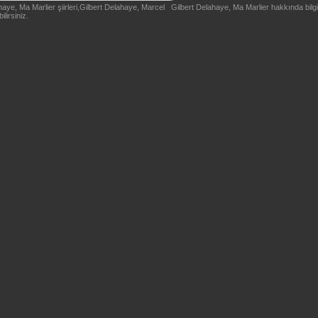
ye, Ma Marlier şiirleri,Gilbert Delahaye, Marcel Gilbert Delahaye, Ma Marlier hakkında bilgi
lirsiniz.