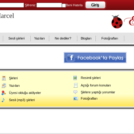
Şifreniz:
Beni Hatırla
arcel
Sesli şiirleri
Yazıları
Ne dediler?
Blogları
Fotoğrafları
Resimli şiirleri
Şiirleri
Açtığı forum konuları
Yazıları
Şiirlere yaptığı yorumlar
Üyesi olduğu atölyeler
Fotoğrafları
Sesli (mp3) şiirleri