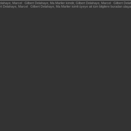
lahaye, Marcel Gilbert Delahaye, Ma Marlier kimdir, Gilbert Delahaye, Marcel Gilbert Delaha
rt Delahaye, Marcel Gilbert Delahaye, Ma Marlier isimli üyeye ait tüm bilgilere buradan ulaşabi