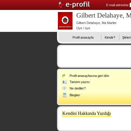
E-mail adresiniz:
Gilbert Delahaye, M
Gilbert Delahaye, Ma Marlier
Üye / üye
Profil anasayfa
Kimdir?
Şiirleri
Profil anasayfasına geri dön
Tanıtım yazısı
Ne dediler?
Blogları
Kendisi Hakkında Yazdığı